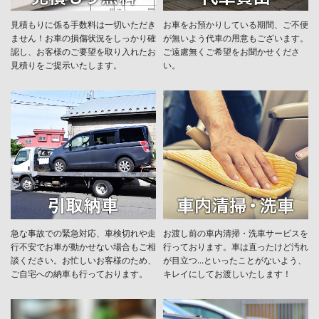
見積もりに係る手数料は一切いただき
お車をお預かりしている期間、ご不便
ません！お車の損傷状況をしっかり確
が無いよう代車の用意もございます。
認し、お客様のご要望を取り入れたお
ご遠慮無くご希望をお聞かせくださ
見積りをご提示いたします。
い。
急な事故での緊急対応、車検切れや走
お渡し前の車内清掃・洗車サービスを
行不安でお車が動かせない場合もご相
行っております。車は直ったけど汚れ
談ください。お忙しいお客様のため、
が目立つ...といったことがないよう、
ご自宅への納車も行っております。
キレイにしてお渡しいたします！