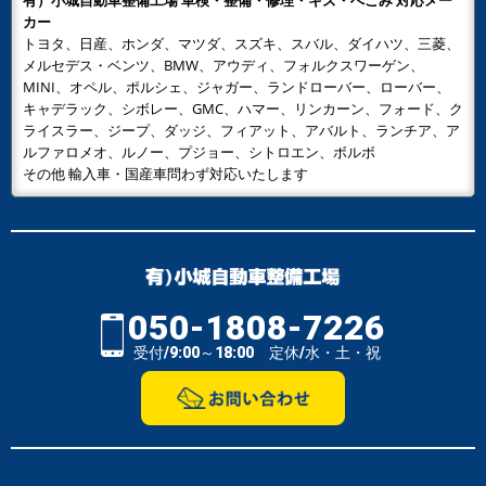
有）小城自動車整備工場 車検・整備・修理・キズ・へこみ 対応メー
カー
トヨタ、日産、ホンダ、マツダ、スズキ、スバル、ダイハツ、三菱、
メルセデス・ベンツ、BMW、アウディ、フォルクスワーゲン、
MINI、オペル、ポルシェ、ジャガー、ランドローバー、ローバー、
キャデラック、シボレー、GMC、ハマー、リンカーン、フォード、ク
ライスラー、ジープ、ダッジ、フィアット、アバルト、ランチア、ア
ルファロメオ、ルノー、プジョー、シトロエン、ボルボ
その他 輸入車・国産車問わず対応いたします
050-1808-7226
受付/9:00～18:00 定休/水・土・祝