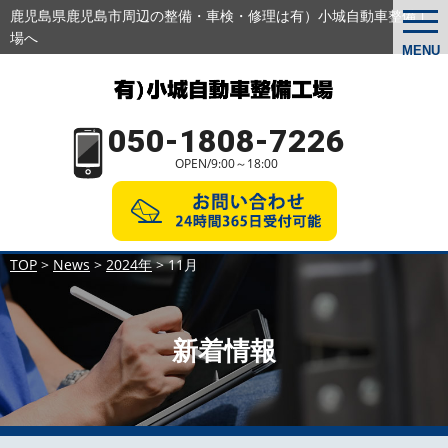
鹿児島県鹿児島市周辺の整備・車検・修理は有）小城自動車整備工
togg
navi
場へ
MENU
050-1808-7226
OPEN/9:00～18:00
TOP
>
News
>
2024年
>
11月
新着情報